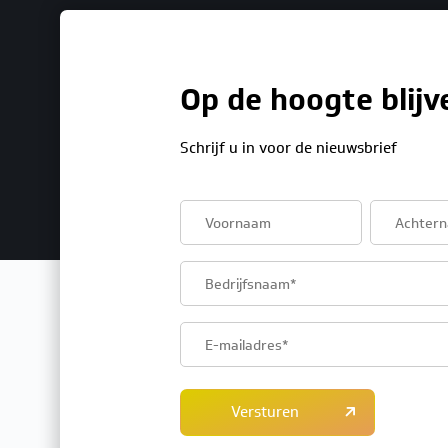
Op de hoogte blijv
Schrijf u in voor de nieuwsbrief
First
Last
name
name
Company
name
Email
address