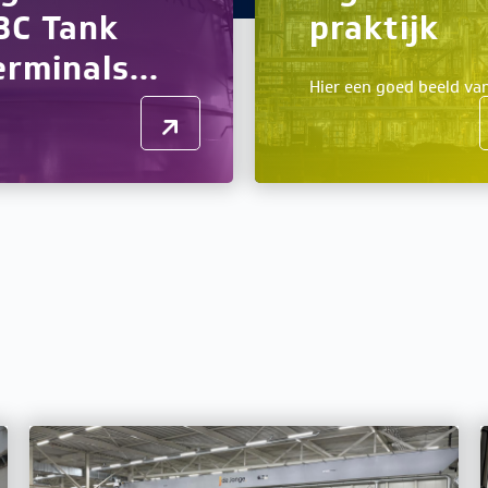
BC Tank
praktijk
erminals...
Hier een goed beeld van