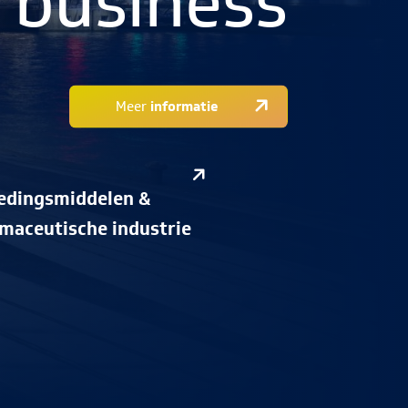
 business
Meer
informatie
edingsmiddelen &
rmaceutische industrie