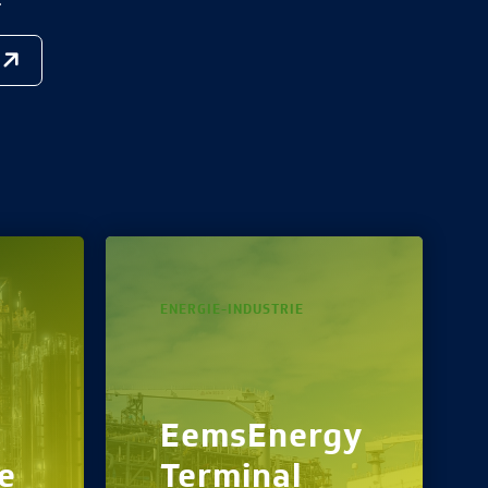
.
ENERGIE-INDUSTRIE
EemsEnergy
de
Terminal