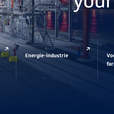
your
Energie-industrie
Vo
fa