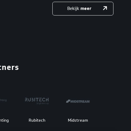
Bekijk
meer
tners
hting
Rubitech
Midstream