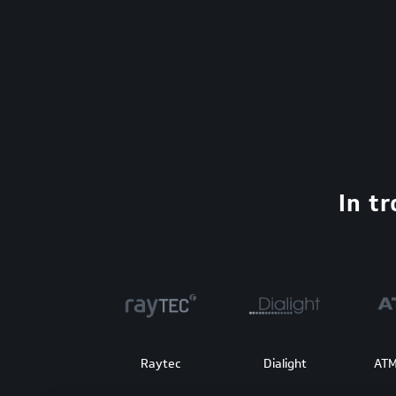
In t
Raytec
Dialight
ATM