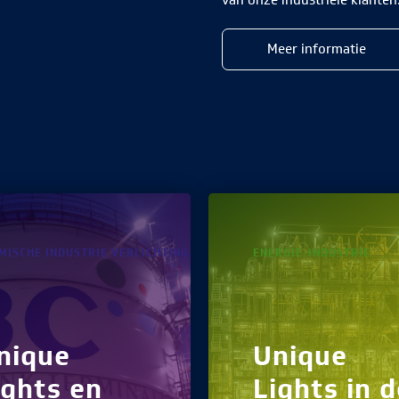
van onze industriële klanten
Meer informatie
MISCHE INDUSTRIE VERLICHTING
ENERGIE-INDUSTRIE
nique
Unique
ights en
Lights in 