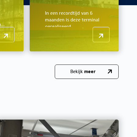
In een recordtijd van 6
maanden is deze terminal
...
gerealiseerd.
Bekijk
meer