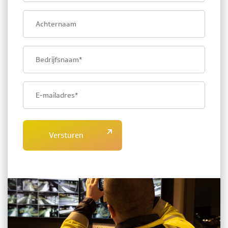
Last
name
Company
name
Email
address