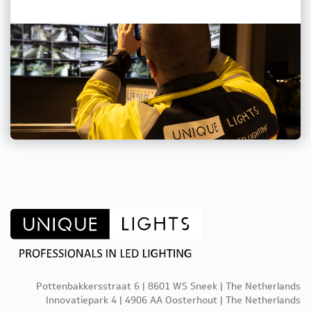
Pottenbakkersstraat 6 | 8601 WS Sneek | The Netherlands
Innovatiepark 4 | 4906 AA Oosterhout | The Netherlands