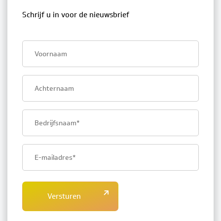
Schrijf u in voor de nieuwsbrief
First
name
Last
name
Company
name
Email
address