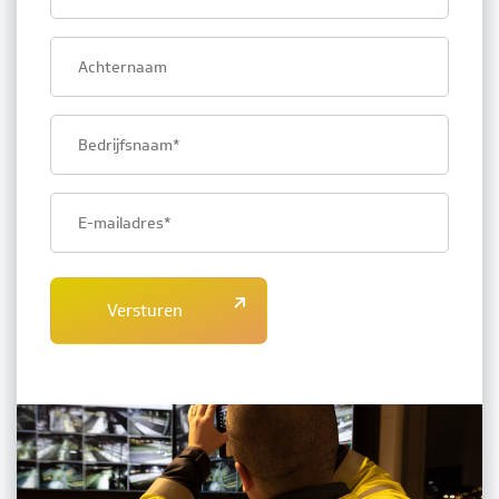
name
Last
name
Company
name
Email
address