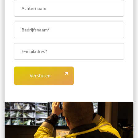
Last
name
Company
name
Email
address