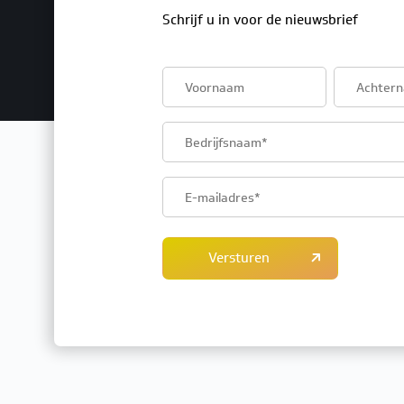
Schrijf u in voor de nieuwsbrief
First
Last
name
name
Company
name
Email
address