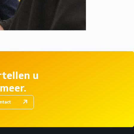
tellen u
 meer.
ntact