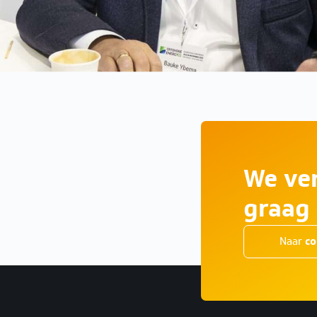
We ver
graag
Naar
co