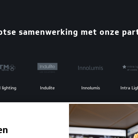
rotse samenwerking met onze par
 lighting
Indulite
Innolumis
Intra Lig
en