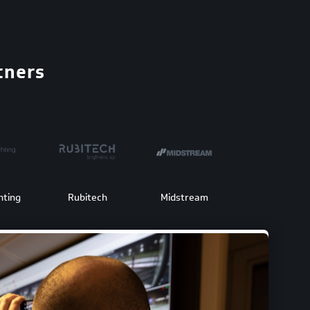
tners
hting
Rubitech
Midstream