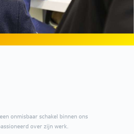
r een onmisbaar schakel binnen ons
passioneerd over zijn werk.