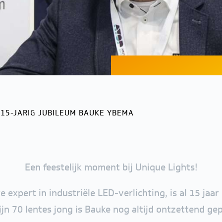
15-JARIG JUBILEUM BAUKE YBEMA
Een feestelijk moment bij Unique Lights!
xpert in industriële LED-verlichting, is al 15 jaa
jn 70 lentes jong is Bauke nog altijd ontzettend ge