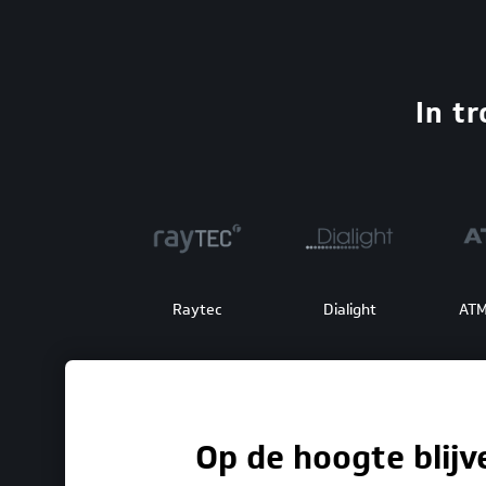
In t
Raytec
Dialight
ATM
Op de hoogte blijv