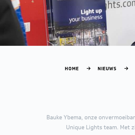
HOME
NIEUWS
Bauke Ybema, onze onvermoeibare e
Unique Lights team. Met zi