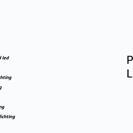
P
 led
L
chting
g
ng
lichting