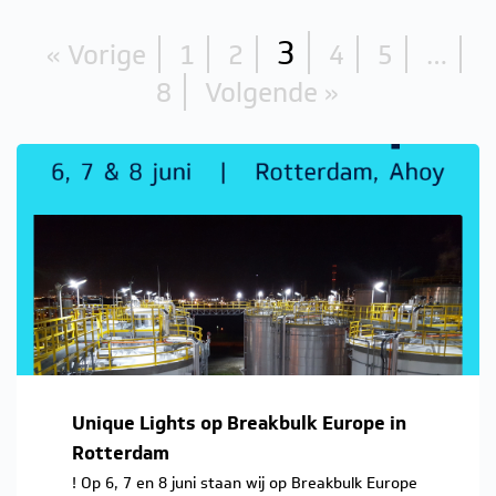
3
« Vorige
1
2
4
5
…
8
Volgende »
Unique Lights op Breakbulk Europe in
Rotterdam
! Op 6, 7 en 8 juni staan wij op Breakbulk Europe