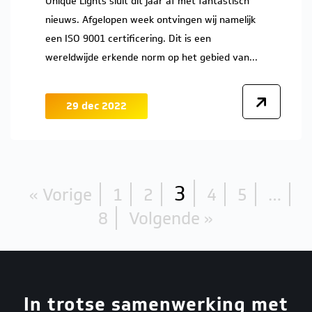
Unique Lights sluit dit jaar af met fantastisch
nieuws. Afgelopen week ontvingen wij namelijk
een ISO 9001 certificering. Dit is een
wereldwijde erkende norm op het gebied van...
29 dec 2022
3
« Vorige
1
2
4
5
…
8
Volgende »
In trotse samenwerking met