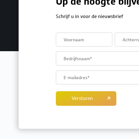
Op de hoogte blijv
Schrijf u in voor de nieuwsbrief
First
Last
name
name
Company
name
Email
address