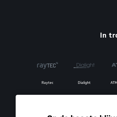
In t
Raytec
Dialight
ATM