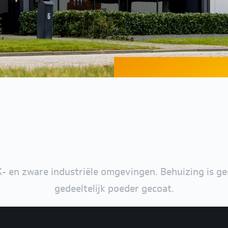
- en zware industriële omgevingen. Behuizing is 
gedeeltelijk poeder gecoat.