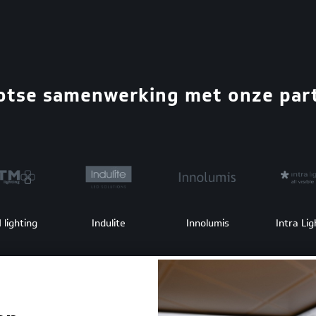
rotse samenwerking met onze par
 lighting
Indulite
Innolumis
Intra Lig