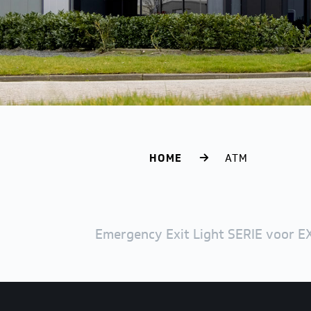
HOME
ATM
Emergency Exit Light SERIE voor EX