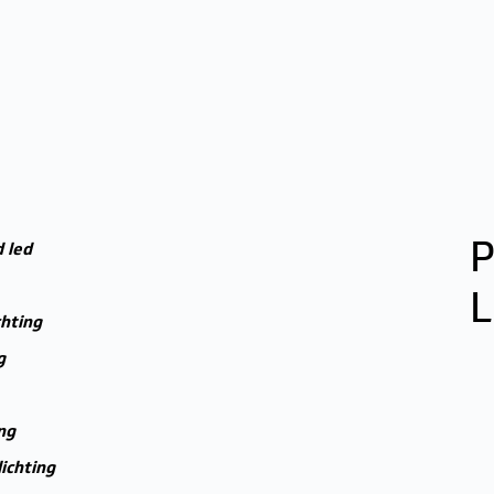
P
 led
L
chting
g
ng
lichting