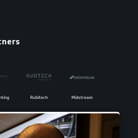
tners
hting
Rubitech
Midstream