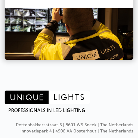
Pottenbakkersstraat 6 | 8601 WS Sneek | The Netherlands
Innovatiepark 4 | 4906 AA Oosterhout | The Netherlands