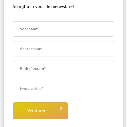
Schrijf u in voor de nieuwsbrief
First
name
Last
name
Company
name
Email
address