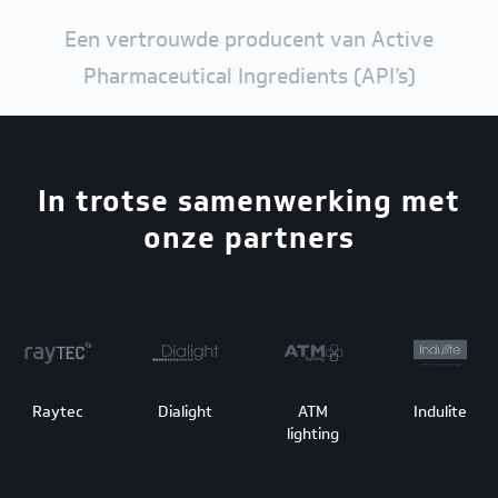
Een vertrouwde producent van Active
Pharmaceutical Ingredients (API’s)
In trotse samenwerking met
onze partners
Raytec
Dialight
ATM
Indulite
lighting