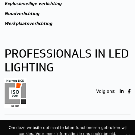
Explosieveilige verlichting
Noodverlichting
Werkplaatsverlichting
PROFESSIONALS IN LED
LIGHTING
Volg ons:
Om deze website optimaal te laten functioneren gebruiken wij
Unique Lights 2026
Disclaimer
Colofon
Contact
cookies. Voor
meer informatie
zie ons cookiebeleid.