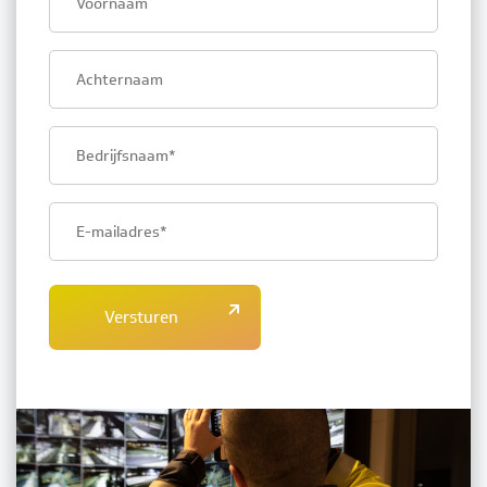
name
Last
name
Company
name
Email
address